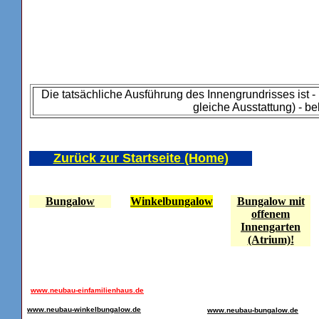
Die tatsächliche Ausführung des Innengrundrisses ist -
gleiche Ausstattung) - be
Zurück zur Startseite (Home)
Bungalow
Winkelbungalow
Bungalow mit
offenem
Innengarten
(Atrium)!
www.neubau-einfamilienhaus.de
www.neubau-winkelbungalow.de
www.neubau-bungalow.de