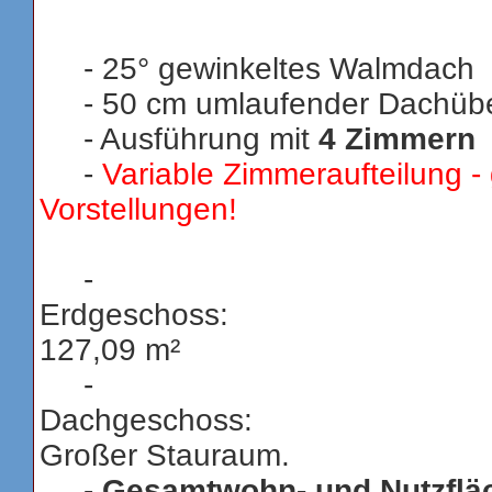
-
25° gewinkeltes Walmdach
- 50 cm umlaufender Dachübe
- Ausführung mit
4 Zimmern
-
Variable Zimmeraufteilung -
Vorstellungen!
-
Erdgesc
127,09 m²
-
Dachgesc
Großer Stauraum.
-
Gesamtwohn- und 