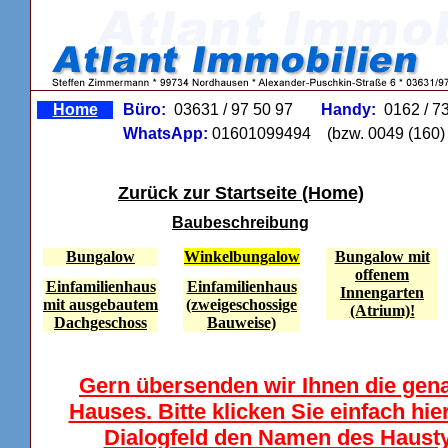
Home
Büro:
03631 / 97 50 97
Handy:
0162 / 7
WhatsApp:
01601099494
(bzw. 0049 (160) 
Zurück zur Startseite (Home)
Baubeschreibung
Bungalow
Winkelbungalow
Bungalow mit
offenem
Einfamilienhaus
Einfamilienhaus
Innengarten
mit ausgebautem
(zweigeschossige
(Atrium)!
Dachgeschoss
Bauweise)
Gern übersenden wir Ihnen die gen
Hauses. Bitte klicken Sie einfach hi
Dialogfeld den Namen des Haustyp