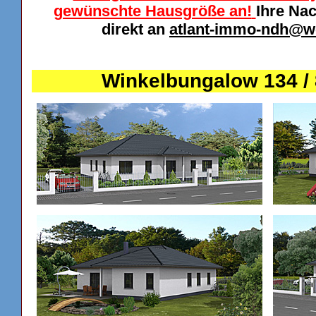
gewünschte Hausgröße an!
Ihre Na
direkt an
atlant-immo-ndh@w
Winkelbungalow 134 / 