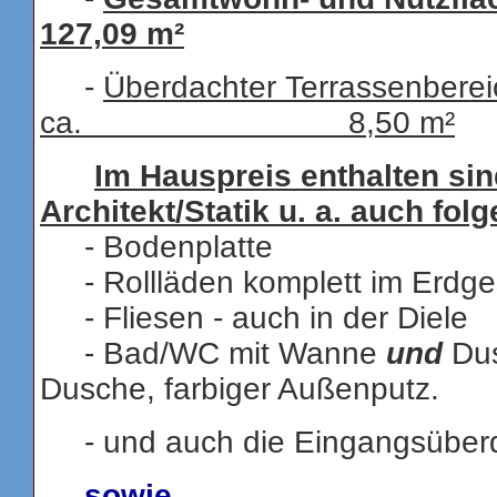
127,09 m²
-
Überdachter Terrassenberei
ca. 8,50 m²
Im Hauspreis enthalten si
Architekt/Statik u. a. auch fo
- Bodenplatte
- Rollläden komplett im Erdg
- Fliesen - auch in der Diele
- Bad/WC mit Wanne
und
Dus
Dusche, farbiger Außenputz.
- und auch die Eingangsüber
sowie